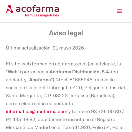
Ir
al
contenido
Aviso legal
Última actualización: 21 mayo 2026
El sitio web
formacion.acofarma.com (en adelante, la
“
Web
”) pertenece a
Acofarma Distribución, S.A.
(en
adelante, “
Acofarma
”) NIF A-81665945, domicilio
social en Calle del Llobregat, nº 20, Polígono Industrial
Santa Margarita, C.P. 08223, Terrassa (Barcelona),
correo electrónico de contacto
informatica@acofarma.com
y teléfono 93 736 00 80 /
91 435 38 82, debidamente inscrita en el Registro
Mercantil de Madrid en el Tomo 11.930, Folio 54, Hoja